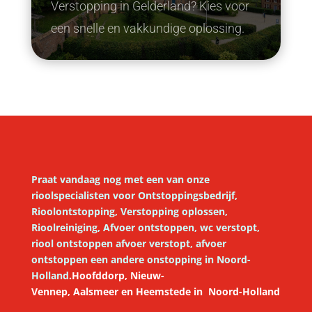
Verstopping in Gelderland? Kies voor
een snelle en vakkundige oplossing.
Praat vandaag nog met een van onze
rioolspecialisten voor
Ontstoppingsbedrijf,
Rioolontstopping, Verstopping oplossen,
Rioolreiniging, Afvoer ontstoppen, wc verstopt,
riool ontstoppen afvoer verstopt, afvoer
ontstoppen een andere onstopping in Noord-
Holland
.
Hoofddorp,
Nieuw-
Vennep
,
Aalsmeer
en
Heemstede
in
Noord-Holland