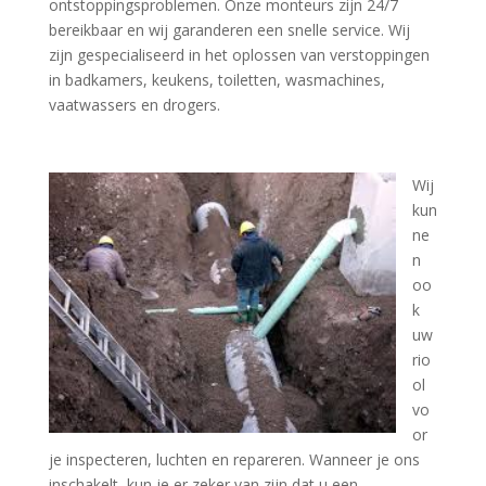
ontstoppingsproblemen. Onze monteurs zijn 24/7
bereikbaar en wij garanderen een snelle service. Wij
zijn gespecialiseerd in het oplossen van verstoppingen
in badkamers, keukens, toiletten, wasmachines,
vaatwassers en drogers.
Wij
kun
ne
n
oo
k
uw
rio
ol
vo
or
je inspecteren, luchten en repareren. Wanneer je ons
inschakelt, kun je er zeker van zijn dat u een