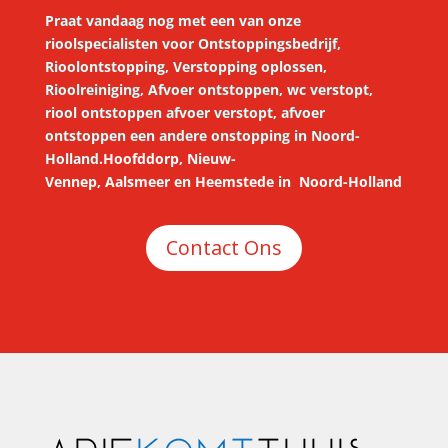
Praat vandaag nog met een van onze
rioolspecialisten voor
Ontstoppingsbedrijf,
Rioolontstopping, Verstopping oplossen,
Rioolreiniging, Afvoer ontstoppen, wc verstopt,
riool ontstoppen afvoer verstopt, afvoer
ontstoppen een andere onstopping in Noord-
Holland
.
Hoofddorp,
Nieuw-
Vennep
,
Aalsmeer
en
Heemstede
in
Noord-Holland
Contact Ons