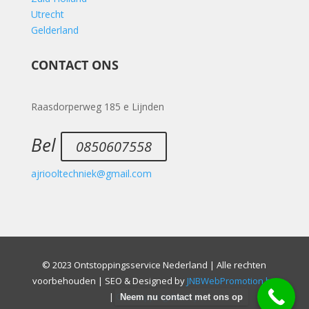
Utrecht
Gelderland
CONTACT ONS
Raasdorperweg 185 e Lijnden
Bel
0850607558
ajriooltechniek@gmail.com
© 2023 Ontstoppingsservice Nederland | Alle rechten
voorbehouden | SEO & Designed by
JNBWebPromotion.be
|
Ontstoppingsbedrijf
Neem nu contact met ons op