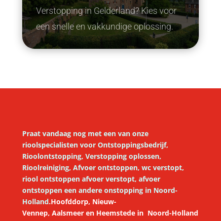
Verstopping in Gelderland? Kies voor
een snelle en vakkundige oplossing.
Praat vandaag nog met een van onze
rioolspecialisten voor
Ontstoppingsbedrijf,
Rioolontstopping, Verstopping oplossen,
Rioolreiniging, Afvoer ontstoppen, wc verstopt,
riool ontstoppen afvoer verstopt, afvoer
ontstoppen een andere onstopping in Noord-
Holland
.
Hoofddorp,
Nieuw-
Vennep
,
Aalsmeer
en
Heemstede
in
Noord-Holland