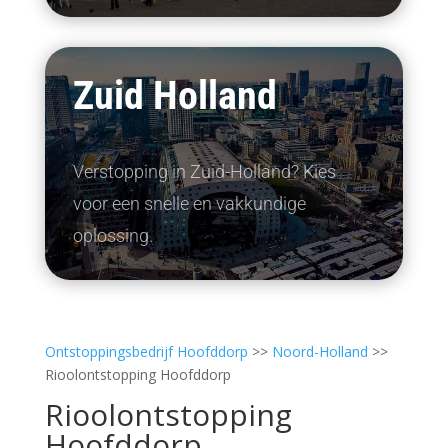
Zuid Holland
Verstopping in Zuid-Holland? Kies
voor een snelle en vakkundige
oplossing.
Ontstoppingsbedrijf Hoofddorp
>>
Noord-Holland
>>
Rioolontstopping Hoofddorp
Rioolontstopping
Hoofddorp