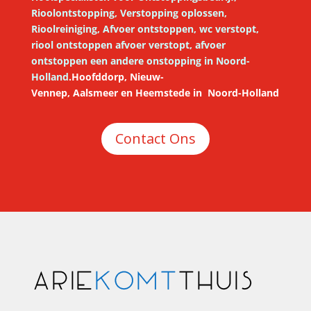
Rioolontstopping, Verstopping oplossen,
Rioolreiniging, Afvoer ontstoppen, wc verstopt,
riool ontstoppen afvoer verstopt, afvoer
ontstoppen een andere onstopping in Noord-
Holland
.
Hoofddorp,
Nieuw-
Vennep
,
Aalsmeer
en
Heemstede
in
Noord-Holland
Contact Ons