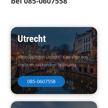
bel
085-0607558
Utrecht
Verstopping in Utrecht? Kies voor een
snelle en vakkundige oplossing.
085-0607558