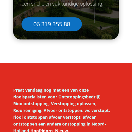
een snelle en vakkundige oplossing.
06 319 355 88
Praat vandaag nog met een van onze
rioolspecialisten voor
Ontstoppingsbedrijf,
Rioolontstopping, Verstopping oplossen,
Rioolreiniging, Afvoer ontstoppen, wc verstopt,
riool ontstoppen afvoer verstopt, afvoer
ontstoppen een andere onstopping in Noord-
Holland
.
Hoofddorp,
Nieuw-