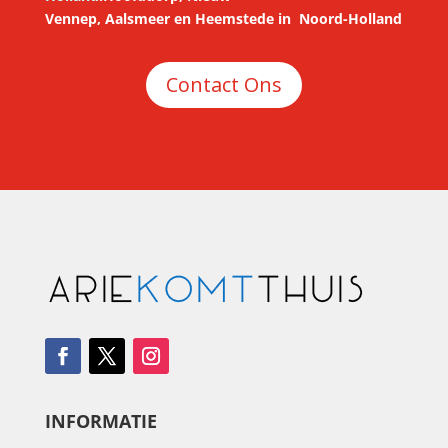
Vennep
,
Aalsmeer
en
Heemstede
in
Noord-Holland
Contact Ons
INFORMATIE