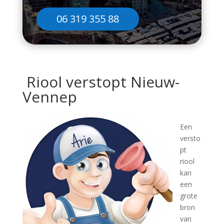
06 319 355 88
Riool verstopt Nieuw-
Vennep
Een
versto
pt
riool
kan
een
grote
bron
van