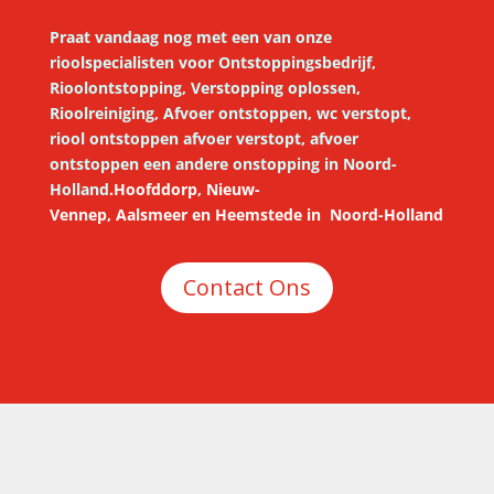
Praat vandaag nog met een van onze
rioolspecialisten voor
Ontstoppingsbedrijf,
Rioolontstopping, Verstopping oplossen,
Rioolreiniging, Afvoer ontstoppen, wc verstopt,
riool ontstoppen afvoer verstopt, afvoer
ontstoppen een andere onstopping in Noord-
Holland
.
Hoofddorp,
Nieuw-
Vennep
,
Aalsmeer
en
Heemstede
in
Noord-Holland
Contact Ons