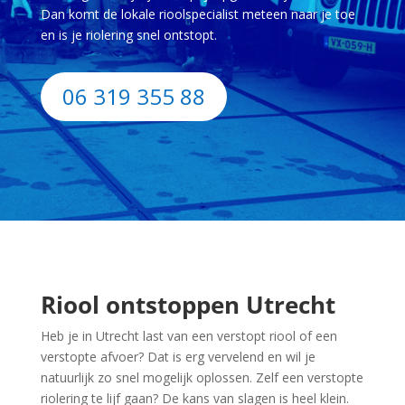
Dan komt de lokale rioolspecialist meteen naar je toe
en is je riolering snel ontstopt.
06 319 355 88
Riool ontstoppen Utrecht
Heb je in Utrecht last van een verstopt riool of een
verstopte afvoer? Dat is erg vervelend en wil je
natuurlijk zo snel mogelijk oplossen. Zelf een verstopte
riolering te lijf gaan? De kans van slagen is heel klein.