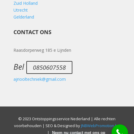
Zuid Holland
Utrecht
Gelderland
CONTACT ONS
Raasdorperweg 185 e Lijnden
Bel
0850607558
ajriooltechniek@gmail.com
© 2023 Ontstoppingsservice Nederland | Alle rechten
voorbehouden | SEO & Designed by
JNBWebPromotion.be
|
Ontstoppingsbedrijf
Neem nu contact met ons op